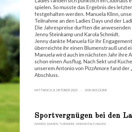
Ladies fanden sich pünktlich im Clubhaus 
spielen. So musste das Ergebnis des letzt
festgehalten werden. Manuela Klinn, unse
Teilnahme an den Ladies Days und der Lad
Die Jahrespreise durften die anwesenden 
Jenny Steinkamp und Karola Schmidt.
Jenny dankte Manuela für ihr Engagement 
überreichte ihr einen Blumenstrauß und e
Manuela wird auch im nächsten Jahr ihre A
schon einen Ausflug. Nach Sekt und Kuche
unserem Antonio von PizzAmore fand der „
Abschluss.
/
MITTWOCH, 8. OKTOBER 2025
VON
IRIS DÜRR
Sportvergnügen bei den La
DAMEN
,
DAMEN
,
TURNIERE
,
VERANSTALTUNGEN