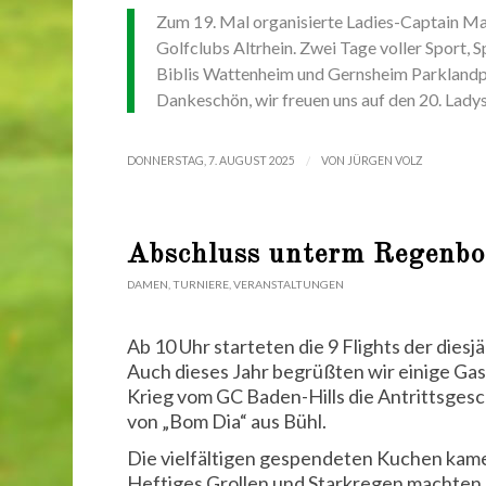
Zum 19. Mal organisierte Ladies-Captain Ma
Golfclubs Altrhein. Zwei Tage voller Sport,
Biblis Wattenheim und Gernsheim Parklandpla
Dankeschön, wir freuen uns auf den 20. Lady
/
DONNERSTAG, 7. AUGUST 2025
VON
JÜRGEN VOLZ
Abschluss unterm Regenb
DAMEN
,
TURNIERE
,
VERANSTALTUNGEN
Ab 10 Uhr starteten die 9 Flights der die
Auch dieses Jahr begrüßten wir einige Gas
Krieg vom GC Baden-Hills die Antrittsges
von „Bom Dia“ aus Bühl.
Die vielfältigen gespendeten Kuchen kame
Heftiges Grollen und Starkregen machte