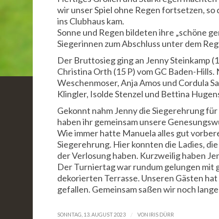
wir unser Spiel ohne Regen fortsetzen, so 
ins Clubhaus kam.
Sonne und Regen bildeten ihre „schöne g
Siegerinnen zum Abschluss unter dem Reg
Der Bruttosieg ging an Jenny Steinkamp (1
Christina Orth (15 P) vom GC Baden-Hills.
Weschenmoser, Anja Amos und Cordula San
Klingler, Isolde Stenzel und Bettina Huge
Gekonnt nahm Jenny die Siegerehrung für 
haben ihr gemeinsam unsere Genesungswün
Wie immer hatte Manuela alles gut vorberei
Siegerehrung. Hier konnten die Ladies, di
der Verlosung haben. Kurzweilig haben Je
Der Turniertag war rundum gelungen mit 
dekorierten Terrasse. Unseren Gästen hat e
gefallen. Gemeinsam saßen wir noch lange 
/
SONNTAG, 13. AUGUST 2023
VON
IRIS DÜRR