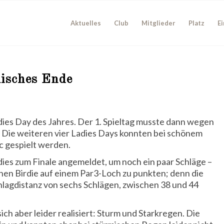
Aktuelles
Club
Mitglieder
Platz
Ei
isches Ende
adies Day des Jahres. Der 1. Spieltag musste dann wegen
Die weiteren vier Ladies Days konnten bei schönem
c gespielt werden.
adies zum Finale angemeldet, um noch ein paar Schläge –
inen Birdie auf einem Par3-Loch zu punkten; denn die
hlagdistanz von sechs Schlägen, zwischen 38 und 44
ch aber leider realisiert: Sturm und Starkregen.
Die