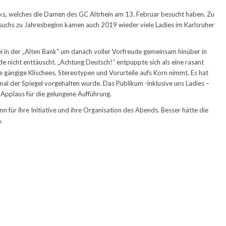
cks, welches die Damen des GC Altrhein am 13. Februar besucht haben. Zu
uchs zu Jahresbeginn kamen auch 2019 wieder viele Ladies im Karlsruher
ei in der „Alten Bank“ um danach voller Vorfreude gemeinsam hinüber in
e nicht enttäuscht. „Achtung Deutsch!“ entpuppte sich als eine rasant
e gängige Klischees, Stereotypen und Vorurteile aufs Korn nimmt. Es hat
al der Spiegel vorgehalten wurde. Das Publikum -inklusive uns Ladies –
Applaus für die gelungene Aufführung.
n für ihre Initiative und ihre Organisation des Abends. Besser hätte die
.