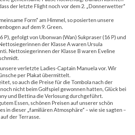
dass der letzte Flight noch vor dem 2. „Donnerwetter“
emeinsame Form“ am Himmel, so posierten unsere
enbogen auf dem 9. Green.
6 P), gefolgt von Ubonwan (Wan) Sukpraser (16 P) und
 Nettosiegerinnen der Klasse A waren Ursula
ti. Nettosiegerinnen der Klasse B waren Eveline
nschmidt.
unsere verletzte Ladies-Captain Manuela vor. Wir
sche per Plakat übermittelt.
tet, so auch die Preise für die Tombola nach der
e noch nicht beim Golfspiel gewonnen hatten, Glück bei
nny und Bettina die Verlosung durchgeführt.
gutem Essen, schönen Preisen auf unserer schön
s in dieser „familiären Atmosphäre“ – wie sie sagten –
auf der Terrasse.