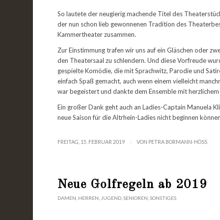
So lautete der neugierig machende Titel des Theaterstü
der nun schon lieb gewonnenen Tradition des Theaterbes
Kammertheater zusammen.
Zur Einstimmung trafen wir uns auf ein Gläschen oder zw
den Theatersaal zu schlendern. Und diese Vorfreude wurd
gespielte Komödie, die mit Sprachwitz, Parodie und Satir
einfach Spaß gemacht, auch wenn einem vielleicht manchm
war begeistert und dankte dem Ensemble mit herzlichem 
Ein großer Dank geht auch an Ladies-Captain Manuela Klin
neue Saison für die Altrhein-Ladies nicht beginnen können
/
FREITAG, 15. FEBRUAR 2019
VON
PETRA BORMANN-HÖSS
Neue Golfregeln ab 2019
DAMEN
,
HERREN
,
JUGEND
,
SENIOREN
,
SONSTIGES