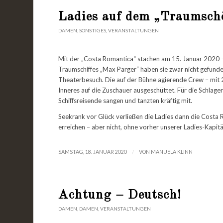
Ladies auf dem „Traumsch
DAMEN
,
SONSTIGES
,
VERANSTALTUNGEN
Mit der „Costa Romantica“ stachen am 15. Januar 2020 –
Traumschiffes „Max Parger“ haben sie zwar nicht gefunden
Theaterbesuch. Die auf der Bühne agierende Crew – mit 2 
Inneres auf die Zuschauer ausgeschüttet. Für die Schlag
Schiffsreisende sangen und tanzten kräftig mit.
Seekrank vor Glück verließen die Ladies dann die Costa 
erreichen – aber nicht, ohne vorher unserer Ladies-Kapitä
/
SAMSTAG, 18. JANUAR 2020
VON
MANUELA KLINN
Achtung – Deutsch!
DAMEN
,
DAMEN
,
VERANSTALTUNGEN