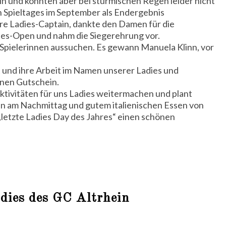
ein und konnten aber bei stürmischen Regen leider nicht
en Spieltages im September als Endergebnis
re Ladies-Captain, dankte den Damen für die
ies-Open und nahm die Siegerehrung vor.
Spielerinnen aussuchen. Es gewann Manuela Klinn, vor
und ihre Arbeit im Namen unserer Ladies und
inen Gutschein.
ktivitäten für uns Ladies weitermachen und plant
n am Nachmittag und gutem italienischen Essen von
letzte Ladies Day des Jahres“ einen schönen
dies des GC Altrhein