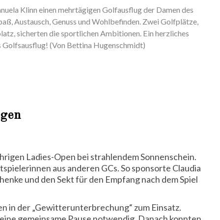
nuela Klinn einen mehrtägigen Golfausflug der Damen des
 Spaß, Austausch, Genuss und Wohlbefinden. Zwei Golfplätze,
tz, sicherten die sportlichen Ambitionen. Ein herzliches
s Golfsausflug! (Von Bettina Hugenschmidt)
ogen
sjährigen Ladies-Open bei strahlendem Sonnenschein.
tspielerinnen aus anderen GCs. So sponsorte Claudia
chenke und den Sekt für den Empfang nach dem Spiel
n in der „Gewitterunterbrechung“ zum Einsatz.
n eine gemeinsame Pause notwendig. Danach konnten