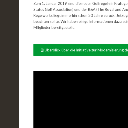
Zum 1. Januar 2019 sind die neuen Golfregeln in Kraft ge
States Golf Association) und der R&A (The Royal and Anc
Regelwerks liegt immerhin schon 30 Jahre zurück. Jetzt gi
beachten sollte. Wir haben einige Informationen dazu s
Mitglieder bereitgestellt.
Überblick über die Initiative zur Modernisierung d