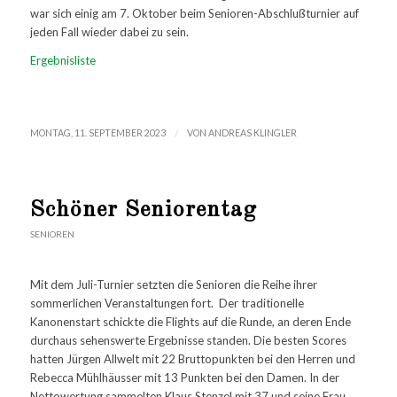
war sich einig am 7. Oktober beim Senioren-Abschlußturnier auf
jeden Fall wieder dabei zu sein.
Ergebnisliste
/
MONTAG, 11. SEPTEMBER 2023
VON
ANDREAS KLINGLER
Schöner Seniorentag
SENIOREN
Mit dem Juli-Turnier setzten die Senioren die Reihe ihrer
sommerlichen Veranstaltungen fort. Der traditionelle
Kanonenstart schickte die Flights auf die Runde, an deren Ende
durchaus sehenswerte Ergebnisse standen. Die besten Scores
hatten Jürgen Allwelt mit 22 Bruttopunkten bei den Herren und
Rebecca Mühlhäusser mit 13 Punkten bei den Damen. In der
Nettowertung sammelten Klaus Stenzel mit 37 und seine Frau