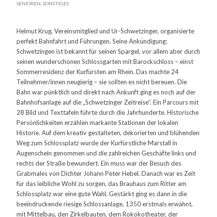
SENIOREN
,
SONSTIGES
Helmut Krug, Vereinsmitglied und Ur-Schwetzinger, organisierte
perfekt Bahnfahrt und Führungen. Seine Ankündigung:
Schwetzingen ist bekannt für seinen Spargel, vor allem aber durch
seinen wunderschönen Schlossgarten mit Barockschloss – einst
Sommerresidenz der Kurfürsten am Rhein. Das machte 24
Teilnehmer/innen neugierig – sie sollten es nicht bereuen. Die
Bahn war pünktlich und direkt nach Ankunft ging es noch auf der
Bahnhofsanlage auf die „Schwetzinger Zeitreise“. Ein Parcours mit
28 Bild und Texttafeln führte durch die Jahrhunderte. Historische
Persönlichkeiten erzählen markante Stationen der lokalen
Historie. Auf dem kreativ gestalteten, dekorierten und blühenden
Weg zum Schlossplatz wurde der Kurfürstliche Marstall in
Augenschein genommen und die zahlreichen Geschäfte links und
rechts der Straße bewundert. Ein muss war der Besuch des
Grabmales von Dichter Johann Peter Hebel. Danach war es Zeit
für das leibliche Wohl zu sorgen, das Brauhaus zum Ritter am
Schlossplatz war eine gute Wahl. Gestärkt ging es dann in die
beeindruckende riesige Schlossanlage, 1350 erstmals erwähnt,
mit Mittelbau, den Zirkelbauten, dem Rokokotheater, der