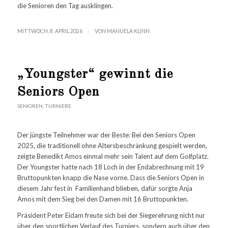
die Senioren den Tag ausklingen.
/
MITTWOCH, 8. APRIL 2026
VON
MANUELA KLINN
„Youngster“ gewinnt die
Seniors Open
SENIOREN
,
TURNIERE
Der jüngste Teilnehmer war der Beste: Bei den Seniors Open
2025, die traditionell ohne Altersbeschränkung gespielt werden,
zeigte Benedikt Amos einmal mehr sein Talent auf dem Golfplatz.
Der Youngster hatte nach 18 Loch in der Endabrechnung mit 19
Bruttopunkten knapp die Nase vorne. Dass die Seniors Open in
diesem Jahr fest in Familienhand blieben, dafür sorgte Anja
Amos mit dem Sieg bei den Damen mit 16 Bruttopunkten.
Präsident Peter Eidam freute sich bei der Siegerehrung nicht nur
über den sportlichen Verlauf des Turniers, sondern auch über den