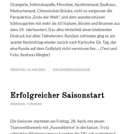
Orangerie, Schlosskapelle, Moschee, Apollotempel, Badhaus,
Merkurtempel, Chinesischen Brücke, nicht zu vergessen die
Perspektive „Ende der Welt“, und dem wunderschönen
Schlossgarten mit mehr als 60 Statuen, Büsten und Brunnen aus
dem 18. Jahrhundert. Das alles hinterließ einen bleibenden
Eindruck bei allen Teilnehmern. Rundum zufrieden ging es am
späten Nachmittag wieder zurück nach Karlsruhe. Ein Tag, der
eine Runde auf dem Golfplatz nicht vermissen lies … (Text und
Foto: Andreas Klingler)
/
DIENSTAG, 16. MAI 2023
VON
ANDREAS KLINGLER
Erfolgreicher Saisonstart
SENIOREN
,
TURNIERE
Die Senioren starteten am Freitag, 28. April, mit einem
Teamwettbewerb mit „Auswahldrive“ in die Saison. Trotz
schlechter Wetterprognose konnten die 18 Loch weitgehend