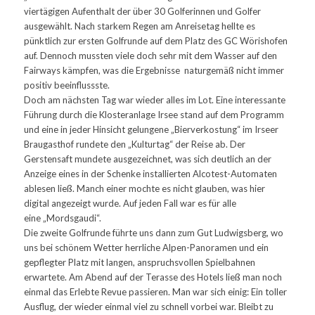
viertägigen Aufenthalt der über 30 Golferinnen und Golfer
ausgewählt. Nach starkem Regen am Anreisetag hellte es
pünktlich zur ersten Golfrunde auf dem Platz des GC Wörishofen
auf. Dennoch mussten viele doch sehr mit dem Wasser auf den
Fairways kämpfen, was die Ergebnisse naturgemäß nicht immer
positiv beeinflussste.
Doch am nächsten Tag war wieder alles im Lot. Eine interessante
Führung durch die Klosteranlage Irsee stand auf dem Programm
und eine in jeder Hinsicht gelungene „Bierverkostung“ im Irseer
Braugasthof rundete den „Kulturtag“ der Reise ab. Der
Gerstensaft mundete ausgezeichnet, was sich deutlich an der
Anzeige eines in der Schenke installierten Alcotest-Automaten
ablesen ließ. Manch einer mochte es nicht glauben, was hier
digital angezeigt wurde. Auf jeden Fall war es für alle
eine „Mordsgaudi“.
Die zweite Golfrunde führte uns dann zum Gut Ludwigsberg, wo
uns bei schönem Wetter herrliche Alpen-Panoramen und ein
gepflegter Platz mit langen, anspruchsvollen Spielbahnen
erwartete. Am Abend auf der Terasse des Hotels ließ man noch
einmal das Erlebte Revue passieren. Man war sich einig: Ein toller
Ausflug, der wieder einmal viel zu schnell vorbei war. Bleibt zu