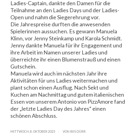
Ladies-Captain, dankte den Damen für die
Teilnahme an den Ladies Days und der Ladies-
Open und nahm die Siegerehrung vor.
Die Jahrespreise durften die anwesenden
Spielerinnen aussuchen. Es gewann Manuela
Klinn, vor Jenny Steinkamp und Karola Schmidt.
Jenny dankte Manuela für ihr Engagement und
ihre Arbeit im Namen unserer Ladies und
überreichte ihr einen Blumenstrauß und einen
Gutschein.
Manuela wird auch im nächsten Jahr ihre
Aktivitäten für uns Ladies weitermachen und
plant schon einen Ausflug. Nach Sekt und
Kuchen am Nachmittag und gutem italienischen
Essen von unserem Antonio von PizzAmore fand
der „letzte Ladies Day des Jahres“ einen
schönen Abschluss.
/
MITTWOCH, 8. OKTOBER 2025
VON
IRIS DÜRR