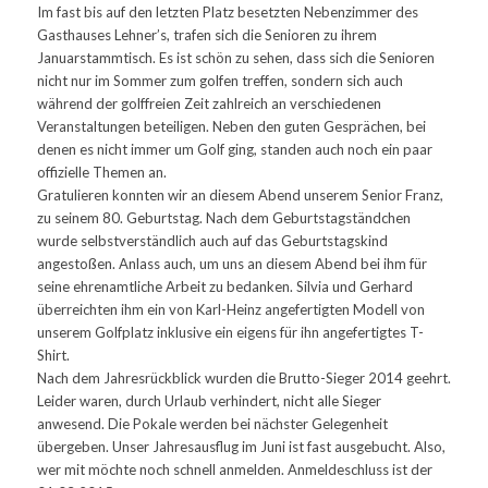
Im fast bis auf den letzten Platz besetzten Nebenzimmer des
Gasthauses Lehner’s, trafen sich die Senioren zu ihrem
Januarstammtisch. Es ist schön zu sehen, dass sich die Senioren
nicht nur im Sommer zum golfen treffen, sondern sich auch
während der golffreien Zeit zahlreich an verschiedenen
Veranstaltungen beteiligen. Neben den guten Gesprächen, bei
denen es nicht immer um Golf ging, standen auch noch ein paar
offizielle Themen an.
Gratulieren konnten wir an diesem Abend unserem Senior Franz,
zu seinem 80. Geburtstag. Nach dem Geburtstagständchen
wurde selbstverständlich auch auf das Geburtstagskind
angestoßen. Anlass auch, um uns an diesem Abend bei ihm für
seine ehrenamtliche Arbeit zu bedanken. Silvia und Gerhard
überreichten ihm ein von Karl-Heinz angefertigten Modell von
unserem Golfplatz inklusive ein eigens für ihn angefertigtes T-
Shirt.
Nach dem Jahresrückblick wurden die Brutto-Sieger 2014 geehrt.
Leider waren, durch Urlaub verhindert, nicht alle Sieger
anwesend. Die Pokale werden bei nächster Gelegenheit
übergeben. Unser Jahresausflug im Juni ist fast ausgebucht. Also,
wer mit möchte noch schnell anmelden. Anmeldeschluss ist der