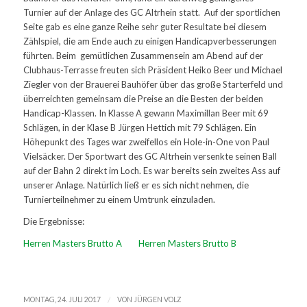
Turnier auf der Anlage des GC Altrhein statt. Auf der sportlichen
Seite gab es eine ganze Reihe sehr guter Resultate bei diesem
Zählspiel, die am Ende auch zu einigen Handicapverbesserungen
führten. Beim gemütlichen Zusammensein am Abend auf der
Clubhaus-Terrasse freuten sich Präsident Heiko Beer und Michael
Ziegler von der Brauerei Bauhöfer über das große Starterfeld und
überreichten gemeinsam die Preise an die Besten der beiden
Handicap-Klassen. In Klasse A gewann Maximillan Beer mit 69
Schlägen, in der Klase B Jürgen Hettich mit 79 Schlägen. Ein
Höhepunkt des Tages war zweifellos ein Hole-in-One von Paul
Vielsäcker. Der Sportwart des GC Altrhein versenkte seinen Ball
auf der Bahn 2 direkt im Loch. Es war bereits sein zweites Ass auf
unserer Anlage. Natürlich ließ er es sich nicht nehmen, die
Turnierteilnehmer zu einem Umtrunk einzuladen.
Die Ergebnisse:
Herren Masters Brutto A
Herren Masters Brutto B
/
MONTAG, 24. JULI 2017
VON
JÜRGEN VOLZ