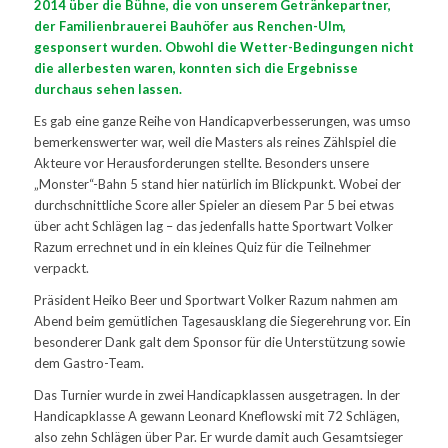
2014 über die Bühne, die von unserem Getränkepartner,
der Familienbrauerei Bauhöfer aus Renchen-Ulm,
gesponsert wurden. Obwohl die Wetter-Bedingungen nicht
die allerbesten waren, konnten sich die Ergebnisse
durchaus sehen lassen.
Es gab eine ganze Reihe von Handicapverbesserungen, was umso
bemerkenswerter war, weil die Masters als reines Zählspiel die
Akteure vor Herausforderungen stellte. Besonders unsere
„Monster“-Bahn 5 stand hier natürlich im Blickpunkt. Wobei der
durchschnittliche Score aller Spieler an diesem Par 5 bei etwas
über acht Schlägen lag – das jedenfalls hatte Sportwart Volker
Razum errechnet und in ein kleines Quiz für die Teilnehmer
verpackt.
Präsident Heiko Beer und Sportwart Volker Razum nahmen am
Abend beim gemütlichen Tagesausklang die Siegerehrung vor. Ein
besonderer Dank galt dem Sponsor für die Unterstützung sowie
dem Gastro-Team.
Das Turnier wurde in zwei Handicapklassen ausgetragen. In der
Handicapklasse A gewann Leonard Kneflowski mit 72 Schlägen,
also zehn Schlägen über Par. Er wurde damit auch Gesamtsieger