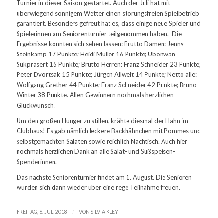
Turnier in dieser Saison gestartet. Auch der Juli hat mit
überwiegend sonnigem Wetter einen störungsfreien Spielbetrieb
garantiert. Besonders gefreut hat es, dass einige neue Spieler und
Spielerinnen am Seniorenturnier teilgenommen haben. Die
Ergebnisse konnten sich sehen lassen: Brutto Damen: Jenny
Steinkamp 17 Punkte; Heidi Müller 16 Punkte; Ubonwan
Sukprasert 16 Punkte; Brutto Herren: Franz Schneider 23 Punkte;
Peter Dvortsak 15 Punkte; Jürgen Allwelt 14 Punkte; Netto alle:
Wolfgang Grether 44 Punkte; Franz Schneider 42 Punkte; Bruno
Winter 38 Punkte. Allen Gewinnern nochmals herzlichen
Glückwunsch.
Um den großen Hunger zu stillen, krähte diesmal der Hahn im
Clubhaus! Es gab nämlich leckere Backhähnchen mit Pommes und
selbstgemachten Salaten sowie reichlich Nachtisch. Auch hier
nochmals herzlichen Dank an alle Salat- und Süßspeisen-
Spenderinnen.
Das nächste Seniorenturnier findet am 1. August. Die Senioren
würden sich dann wieder über eine rege Teilnahme freuen.
/
FREITAG, 6. JULI 2018
VON
SILVIA KLEY