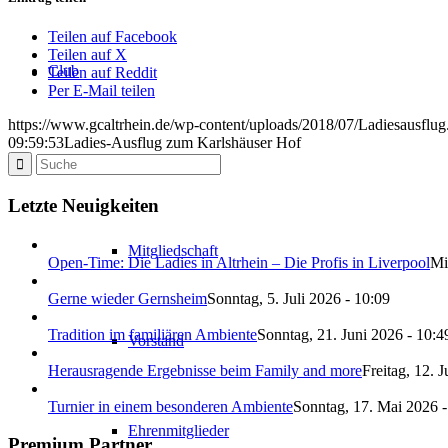
Teilen auf Facebook
Teilen auf X
Club
Teilen auf Reddit
Per E-Mail teilen
https://www.gcaltrhein.de/wp-content/uploads/2018/07/Ladiesausflug
09:59:53
Ladies-Ausflug zum Karlshäuser Hof
Information
Letzte Neuigkeiten
Mitgliedschaft
Open-Time: Die Ladies in Altrhein – Die Profis in Liverpool
Mi
Gerne wieder Gernsheim
Sonntag, 5. Juli 2026 - 10:09
Tradition im familiären Ambiente
Sonntag, 21. Juni 2026 - 10:4
Vorstand
Herausragende Ergebnisse beim Family and more
Freitag, 12. 
Turnier in einem besonderen Ambiente
Sonntag, 17. Mai 2026 -
Ehrenmitglieder
Premium Partner