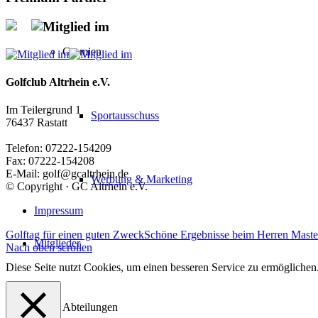
Mitglied im
Gremien
Golfclub Altrhein e.V.
Im Teilergrund 1
Sportausschuss
76437 Rastatt
Telefon: 07222-154209
Fax: 07222-154208
E-Mail: golf@gcaltrhein.de
Werbung & Marketing
© Copyright · GC Altrhein e.V.
Impressum
Golftag für einen guten Zweck
Schöne Ergebnisse beim Herren Maste
Mitglieder
Nach oben scrollen
Diese Seite nutzt Cookies, um einen besseren Service zu ermögliche
Abteilungen