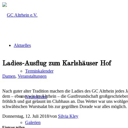
Aktuelles
Ladies-Ausflug zum Karlshäuser Hof
Terminkalender
Damen
,
Veranstaltungen
Nach guter alter Tradition machen die Ladies des GC Altrhein jedes J
dem – ebenso wie im Altrhein – die Gastfreundschaft großgeschriebe
Neuigkeiten
fröhlich und gut gelaunt im Clubhaus an. Das Wetter war uns wohlge
schwäbischen Wurstsalat bis zur gegrillten Dorade war alles möglich
Donnerstag, 12. Juli 2018
/
von
Silvia Kley
Galerien
Eintrag teilen