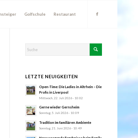
nsteiger
Golfschule
Restaurant
LETZTE NEUIGKEITEN
Open-Time: Die Ladies in Altrhein – Die
Profis in Liverpool
Mittwoch, 22. Juli 2026 - 10:02
Gerne wieder Gernsheim
Sonntag, 5. Juli 2026 - 10:09
Tradition im familiären Ambiente
Sonntag, 21. Juni 2026 - 10:49
Herausragende Ergebnisse beim Family