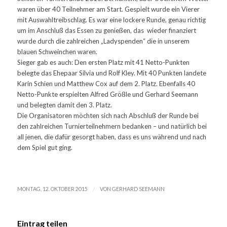
waren über 40 Teilnehmer am Start. Gespielt wurde ein Vierer
mit Auswahltreibschlag. Es war eine lockere Runde, genau richtig
um im Anschluß das Essen zu genießen, das wieder finanziert
wurde durch die zahlreichen „Ladyspenden“ die in unserem
blauen Schweinchen waren.
Sieger gab es auch: Den ersten Platz mit 41 Netto-Punkten
belegte das Ehepaar Silvia und Rolf Kley. Mit 40 Punkten landete
Karin Schien und Matthew Cox auf dem 2. Platz. Ebenfalls 40
Netto-Punkte erspielten Alfred Größle und Gerhard Seemann
und belegten damit den 3. Platz.
Die Organisatoren möchten sich nach Abschluß der Runde bei
den zahlreichen Turnierteilnehmern bedanken – und natürlich bei
all jenen, die dafür gesorgt haben, dass es uns während und nach
dem Spiel gut ging.
/
MONTAG, 12. OKTOBER 2015
VON
GERHARD SEEMANN
Eintrag teilen