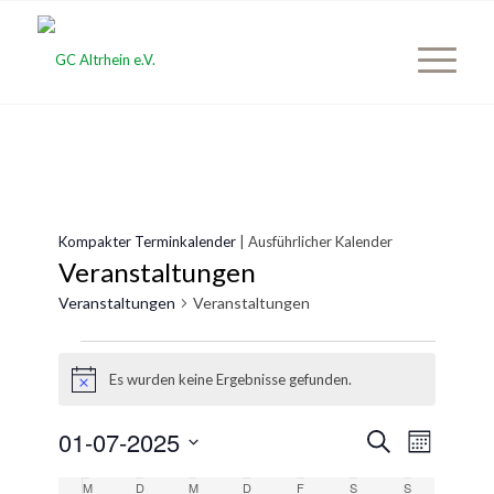
Kompakter Terminkalender
| Ausführlicher Kalender
Veranstaltungen
Veranstaltungen
Veranstaltungen
Veranstaltungen
Es wurden keine Ergebnisse gefunden.
Hinweis
Veranst
01-07-2025
Veransta
Suche
Monat
Ansicht
Suche
Datum
Naviga
Kalender
M
Montag
D
Dienstag
M
Mittwoch
D
Donnerstag
F
Freitag
S
Samstag
S
Sonntag
wählen.