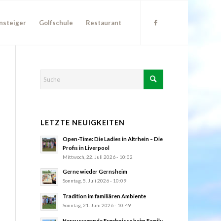
nsteiger
Golfschule
Restaurant
LETZTE NEUIGKEITEN
Open-Time: Die Ladies in Altrhein – Die
Profis in Liverpool
Mittwoch, 22. Juli 2026 - 10:02
Gerne wieder Gernsheim
Sonntag, 5. Juli 2026 - 10:09
Tradition im familiären Ambiente
Sonntag, 21. Juni 2026 - 10:49
Herausragende Ergebnisse beim Family