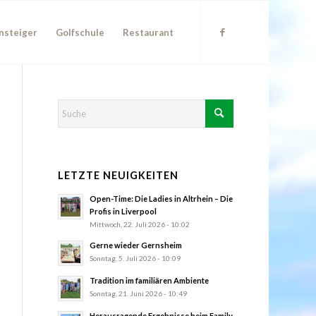
nsteiger
Golfschule
Restaurant
LETZTE NEUIGKEITEN
Open-Time: Die Ladies in Altrhein – Die
Profis in Liverpool
Mittwoch, 22. Juli 2026 - 10:02
Gerne wieder Gernsheim
Sonntag, 5. Juli 2026 - 10:09
Tradition im familiären Ambiente
Sonntag, 21. Juni 2026 - 10:49
Herausragende Ergebnisse beim Family