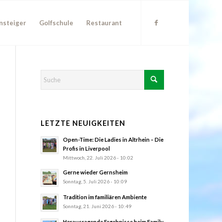
nsteiger
Golfschule
Restaurant
LETZTE NEUIGKEITEN
Open-Time: Die Ladies in Altrhein – Die
Profis in Liverpool
Mittwoch, 22. Juli 2026 - 10:02
Gerne wieder Gernsheim
Sonntag, 5. Juli 2026 - 10:09
Tradition im familiären Ambiente
Sonntag, 21. Juni 2026 - 10:49
Herausragende Ergebnisse beim Family