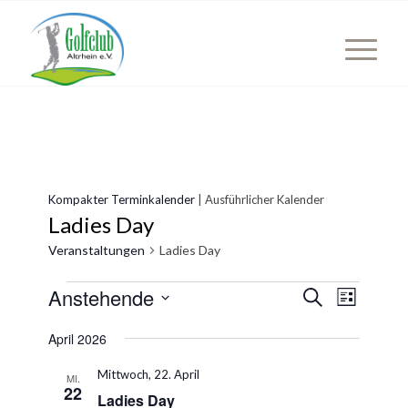
Kompakter Terminkalender
| Ausführlicher Kalender
Ladies Day
Veranstaltungen
Ladies Day
Veranstaltungen
Veranst
Anstehende
Veransta
Suche
Liste
Ansicht
Suche
Datum
Naviga
April 2026
wählen.
und
Ansichten
Mittwoch, 22. April
MI.
22
Ladies Day
Navigatio