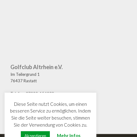
Golfclub Altrhein e.V.
Im Teilergrund 1
76437 Rastatt
Telefon: 07222-154209
Fax: 07222-154208
Diese Seite nutzt Cookies, um einen
E-Mail: golf@gcaltrhein.de
besseren Service zu ermöglichen. Indem
Sie die Seite weiter besuchen, stimmen
Sie der Verwendung von Cookies zu.
Mehr Infos
Akzeptieren