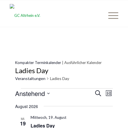
Kompakter Terminkalender
| Ausführlicher Kalender
Ladies Day
Veranstaltungen
Ladies Day
Veranstaltungen
Veranst
Anstehend
Veransta
Suche
Liste
Ansicht
Suche
Datum
Naviga
August 2026
wählen.
und
Ansichten
Mittwoch, 19. August
MI.
19
Ladies Day
Navigatio