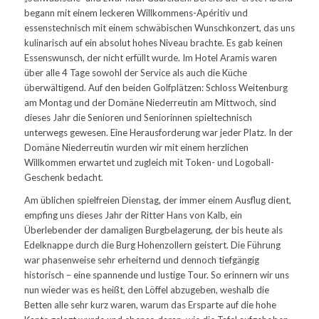
begann mit einem leckeren Willkommens-Apéritiv und
essenstechnisch mit einem schwäbischen Wunschkonzert, das uns
kulinarisch auf ein absolut hohes Niveau brachte. Es gab keinen
Essenswunsch, der nicht erfüllt wurde. Im Hotel Aramis waren
über alle 4 Tage sowohl der Service als auch die Küche
überwältigend. Auf den beiden Golfplätzen: Schloss Weitenburg
am Montag und der Domäne Niederreutin am Mittwoch, sind
dieses Jahr die Senioren und Seniorinnen spieltechnisch
unterwegs gewesen. Eine Herausforderung war jeder Platz. In der
Domäne Niederreutin wurden wir mit einem herzlichen
Willkommen erwartet und zugleich mit Token- und Logoball-
Geschenk bedacht.
Am üblichen spielfreien Dienstag, der immer einem Ausflug dient,
empfing uns dieses Jahr der Ritter Hans von Kalb, ein
Überlebender der damaligen Burgbelagerung, der bis heute als
Edelknappe durch die Burg Hohenzollern geistert. Die Führung
war phasenweise sehr erheiternd und dennoch tiefgängig
historisch – eine spannende und lustige Tour. So erinnern wir uns
nun wieder was es heißt, den Löffel abzugeben, weshalb die
Betten alle sehr kurz waren, warum das Ersparte auf die hohe