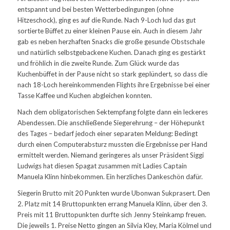
entspannt und bei besten Wetterbedingungen (ohne
Hitzeschock), ging es auf die Runde. Nach 9-Loch lud das gut
sortierte Büffet zu einer kleinen Pause ein. Auch in diesem Jahr
gab es neben herzhaften Snacks die große gesunde Obstschale
und natürlich selbstgebackene Kuchen. Danach ging es gestärkt
und fröhlich in die zweite Runde. Zum Glück wurde das
Kuchenbüffet in der Pause nicht so stark geplündert, so dass die
nach 18-Loch hereinkommenden Flights ihre Ergebnisse bei einer
Tasse Kaffee und Kuchen abgleichen konnten.
Nach dem obligatorischen Sektempfang folgte dann ein leckeres
Abendessen. Die anschließende Siegerehrung – der Höhepunkt
des Tages – bedarf jedoch einer separaten Meldung: Bedingt
durch einen Computerabsturz mussten die Ergebnisse per Hand
ermittelt werden. Niemand geringeres als unser Präsident Siggi
Ludwigs hat diesen Spagat zusammen mit Ladies Captain
Manuela Klinn hinbekommen. Ein herzliches Dankeschön dafür.
Siegerin Brutto mit 20 Punkten wurde Ubonwan Sukprasert. Den
2. Platz mit 14 Bruttopunkten errang Manuela Klinn, über den 3.
Preis mit 11 Bruttopunkten durfte sich Jenny Steinkamp freuen.
Die jeweils 1. Preise Netto gingen an Silvia Kley, Maria Kölmel und